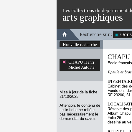
Les collections du département d
arts graphiques
Oeuv
Recherche sur :
Nouvelle recherche
CHAPU H
CHAPU Henri
Ecole françai
Michel Antoine
Epaule et bras
INVENTAIRE
Cabinet des d
Fonds des des
Mise à jour de la fiche
RF 23206, 51
21/10/2023
LOCALISATI
Attention, le contenu de
Réserve des p
cette fiche ne reflète
Album Chapu H
pas nécessairement le
Folio 26
dernier état du savoir.
dessiné au ve
ATTRIBUTI