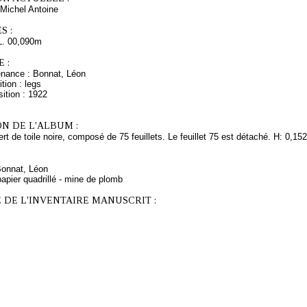
Michel Antoine
S :
L. 00,090m
 :
enance : Bonnat, Léon
tion : legs
ition : 1922
N DE L'ALBUM :
rt de toile noire, composé de 75 feuillets. Le feuillet 75 est détaché. H: 0,15
Bonnat, Léon
apier quadrillé - mine de plomb
 DE L'INVENTAIRE MANUSCRIT :