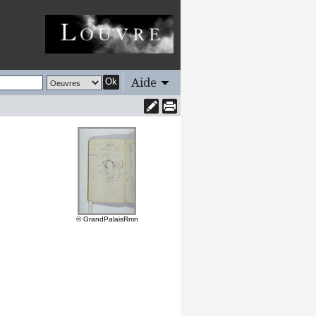
Aide
Ok
© GrandPalaisRmn