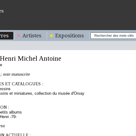
es
res
Artistes
Expositions
enri Michel Antoine
se
 ; note manuscrite
S ET CATALOGUES :
essins
sins et miniatures, collection du musée d'Orsay
ON :
etits albums
enri -79-
rso
ON ACTUELLE :