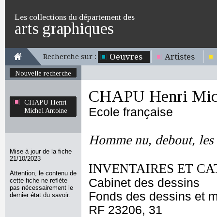
Les collections du département des
arts graphiques
Oeuvres
Artistes
Recherche sur :
Nouvelle recherche
CHAPU Henri Mich
CHAPU Henri
Ecole française
Michel Antoine
Homme nu, debout, les b
Mise à jour de la fiche
21/10/2023
INVENTAIRES ET CA
Attention, le contenu de
Cabinet des dessins
cette fiche ne reflète
pas nécessairement le
Fonds des dessins et m
dernier état du savoir.
RF 23206, 31