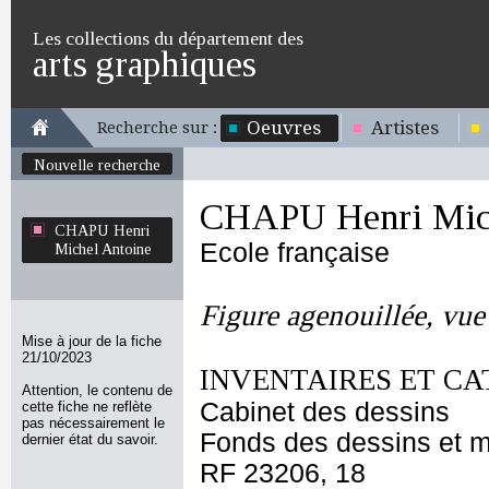
Les collections du département des
arts graphiques
Oeuvres
Artistes
Recherche sur :
Nouvelle recherche
CHAPU Henri Mich
CHAPU Henri
Ecole française
Michel Antoine
Figure agenouillée, vue 
Mise à jour de la fiche
21/10/2023
INVENTAIRES ET CA
Attention, le contenu de
Cabinet des dessins
cette fiche ne reflète
pas nécessairement le
Fonds des dessins et m
dernier état du savoir.
RF 23206, 18