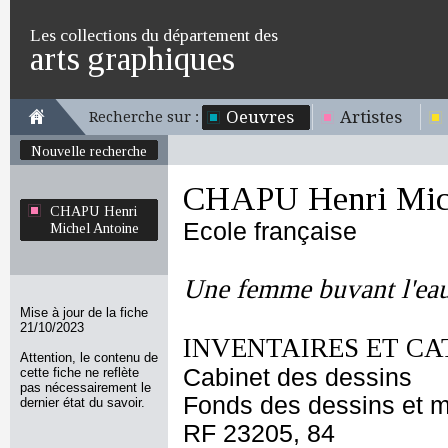
Les collections du département des
arts graphiques
Oeuvres
Artistes
Recherche sur :
Nouvelle recherche
CHAPU Henri Mich
CHAPU Henri
Ecole française
Michel Antoine
Une femme buvant l'eau
Mise à jour de la fiche
21/10/2023
INVENTAIRES ET CA
Attention, le contenu de
Cabinet des dessins
cette fiche ne reflète
pas nécessairement le
Fonds des dessins et m
dernier état du savoir.
RF 23205, 84