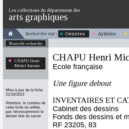
Les collections du département des
arts graphiques
Oeuvres
Artistes
Recherche sur :
Nouvelle recherche
CHAPU Henri Mich
CHAPU Henri
Ecole française
Michel Antoine
Une figure debout
Mise à jour de la fiche
21/10/2023
INVENTAIRES ET CA
Attention, le contenu de
Cabinet des dessins
cette fiche ne reflète
pas nécessairement le
Fonds des dessins et m
dernier état du savoir.
RF 23205, 83