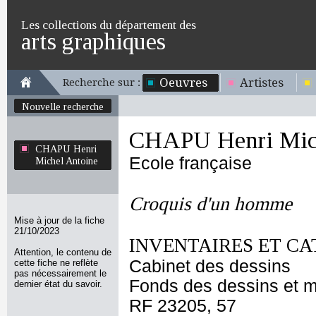
Les collections du département des
arts graphiques
Oeuvres
Artistes
Recherche sur :
Nouvelle recherche
CHAPU Henri Mich
CHAPU Henri
Ecole française
Michel Antoine
Croquis d'un homme
Mise à jour de la fiche
21/10/2023
INVENTAIRES ET CA
Attention, le contenu de
Cabinet des dessins
cette fiche ne reflète
pas nécessairement le
Fonds des dessins et m
dernier état du savoir.
RF 23205, 57