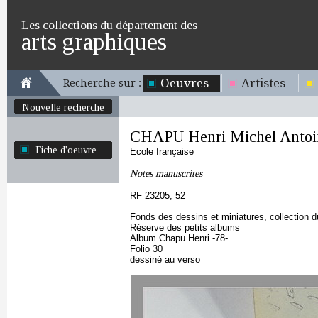
Les collections du département des
arts graphiques
Oeuvres
Artistes
Recherche sur :
Nouvelle recherche
CHAPU Henri Michel Antoi
Fiche d'oeuvre
Ecole française
Notes manuscrites
RF 23205, 52
Fonds des dessins et miniatures, collection 
Réserve des petits albums
Album Chapu Henri -78-
Folio 30
dessiné au verso