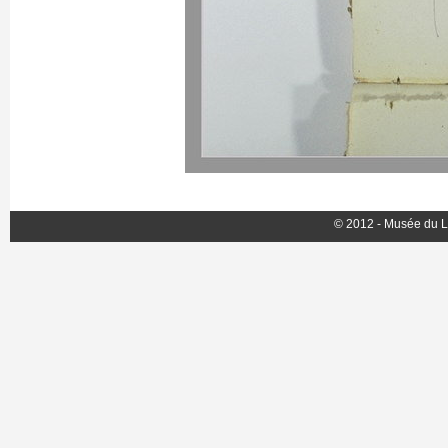
© 2012 - Musée du L