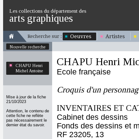
Les collections du département des
arts graphiques
Oeuvres
Artistes
Recherche sur :
Nouvelle recherche
CHAPU Henri Mich
CHAPU Henri
Ecole française
Michel Antoine
Croquis d'un personnag
Mise à jour de la fiche
21/10/2023
INVENTAIRES ET CA
Attention, le contenu de
Cabinet des dessins
cette fiche ne reflète
pas nécessairement le
Fonds des dessins et m
dernier état du savoir.
RF 23205, 13