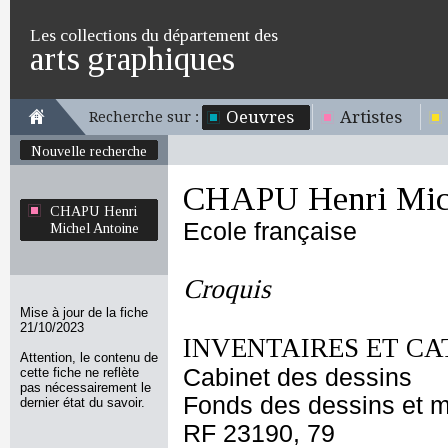
Les collections du département des
arts graphiques
Oeuvres
Artistes
Recherche sur :
Nouvelle recherche
CHAPU Henri Mich
CHAPU Henri
Ecole française
Michel Antoine
Croquis
Mise à jour de la fiche
21/10/2023
INVENTAIRES ET CA
Attention, le contenu de
Cabinet des dessins
cette fiche ne reflète
pas nécessairement le
Fonds des dessins et m
dernier état du savoir.
RF 23190, 79