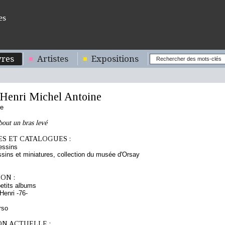
es
res
Artistes
Expositions
enri Michel Antoine
se
ut un bras levé
S ET CATALOGUES :
essins
sins et miniatures, collection du musée d'Orsay
ON :
etits albums
enri -76-
rso
ON ACTUELLE :