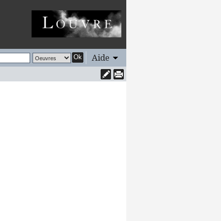
Aide
Ok