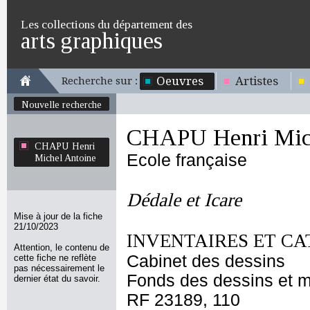
Les collections du département des
arts graphiques
Oeuvres
Artistes
Recherche sur :
Nouvelle recherche
CHAPU Henri Mich
CHAPU Henri
Ecole française
Michel Antoine
Dédale et Icare
Mise à jour de la fiche
21/10/2023
INVENTAIRES ET CA
Attention, le contenu de
Cabinet des dessins
cette fiche ne reflète
pas nécessairement le
Fonds des dessins et m
dernier état du savoir.
RF 23189, 110