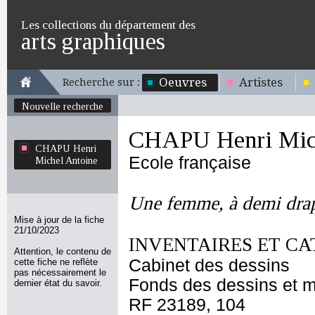
Les collections du département des
arts graphiques
Oeuvres
Artistes
Recherche sur :
Nouvelle recherche
CHAPU Henri Mich
CHAPU Henri
Ecole française
Michel Antoine
Une femme, à demi drap
Mise à jour de la fiche
21/10/2023
INVENTAIRES ET CA
Attention, le contenu de
Cabinet des dessins
cette fiche ne reflète
pas nécessairement le
Fonds des dessins et m
dernier état du savoir.
RF 23189, 104