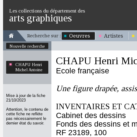
Les collections du département des
arts graphiques
Oeuvres
Artistes
Recherche sur :
Nouvelle recherche
CHAPU Henri Mich
CHAPU Henri
Ecole française
Michel Antoine
Une figure drapée, assi
Mise à jour de la fiche
21/10/2023
INVENTAIRES ET CA
Attention, le contenu de
Cabinet des dessins
cette fiche ne reflète
pas nécessairement le
Fonds des dessins et m
dernier état du savoir.
RF 23189, 100