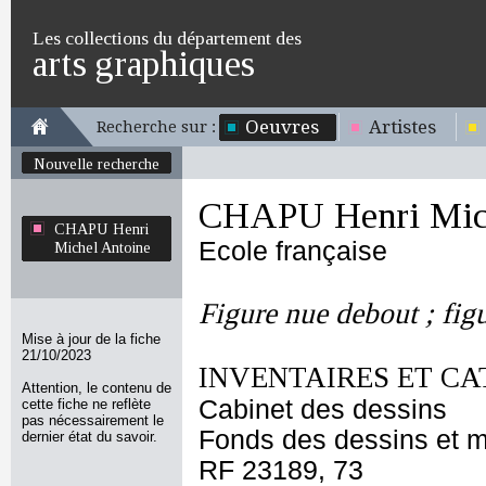
Les collections du département des
arts graphiques
Oeuvres
Artistes
Recherche sur :
Nouvelle recherche
CHAPU Henri Mich
CHAPU Henri
Ecole française
Michel Antoine
Figure nue debout ; figu
Mise à jour de la fiche
21/10/2023
INVENTAIRES ET CA
Attention, le contenu de
Cabinet des dessins
cette fiche ne reflète
pas nécessairement le
Fonds des dessins et m
dernier état du savoir.
RF 23189, 73