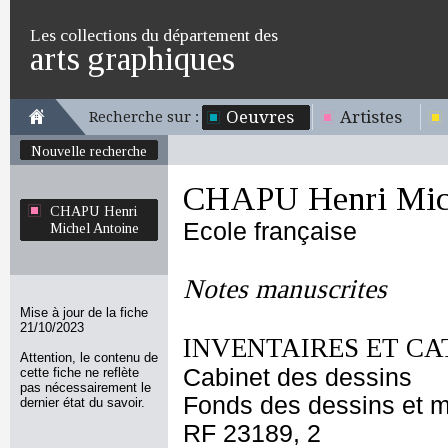
Les collections du département des
arts graphiques
Oeuvres
Artistes
Recherche sur :
Nouvelle recherche
CHAPU Henri Mich
CHAPU Henri
Ecole française
Michel Antoine
Notes manuscrites
Mise à jour de la fiche
21/10/2023
INVENTAIRES ET CA
Attention, le contenu de
Cabinet des dessins
cette fiche ne reflète
pas nécessairement le
Fonds des dessins et m
dernier état du savoir.
RF 23189, 2