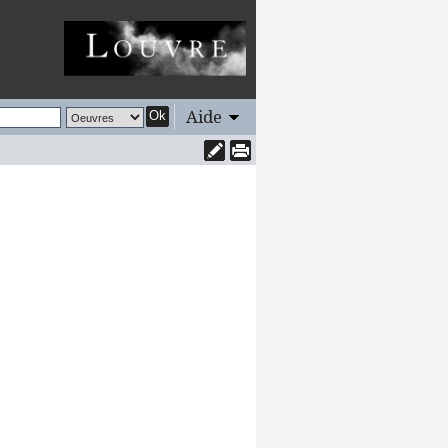
Aide
Ok