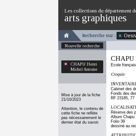
Les collections du département d
arts graphiques
Oeuv
Recherche sur :
Nouvelle recherche
CHAPU H
CHAPU Henri
Ecole françai
Michel Antoine
Croquis
INVENTAIRE
Cabinet des d
Fonds des des
Mise à jour de la fiche
RF 23185, 77
21/10/2023
LOCALISATI
Attention, le contenu de
Réserve des p
cette fiche ne reflète
Album Chapu H
pas nécessairement le
Folio 39
dernier état du savoir.
dessiné au re
ATTRIBUTI