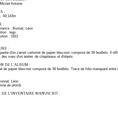
Michel Antoine
S :
L. 00,143m
 :
enance : Bonnat, Léon
tion : legs
ition : 1922
RE :
 partie d'un carnet cartonné de papier bleu-noir, composé de 39 feuillets. Il of
des vues d'un atelier, de chapiteaux et d'objets.
N DE L'ALBUM :
é de papier bleu-noir composé de 39 feuillets. Trace de folio manquant entre l
Bonnat, Léon
mine de plomb
 DE L'INVENTAIRE MANUSCRIT :