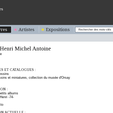
es
res
Artistes
Expositions
enri Michel Antoine
se
S ET CATALOGUES :
essins
sins et miniatures, collection du musée d'Orsay
ON :
etits albums
enri -74-
cto
ON ACTUELLE :