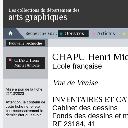
Les collections du département des
arts graphiques
Oeuvres
Artistes
Recherche sur :
Nouvelle recherche
CHAPU Henri Mich
CHAPU Henri
Ecole française
Michel Antoine
Vue de Venise
Mise à jour de la fiche
21/10/2023
INVENTAIRES ET CA
Attention, le contenu de
Cabinet des dessins
cette fiche ne reflète
pas nécessairement le
Fonds des dessins et m
dernier état du savoir.
RF 23184, 41