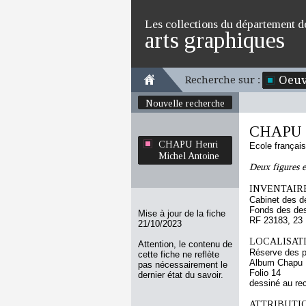
Les collections du département d
arts graphiques
Oeuv
Recherche sur :
Nouvelle recherche
CHAPU H
CHAPU Henri
Ecole françai
Michel Antoine
Deux figures e
INVENTAIRE
Cabinet des d
Fonds des des
Mise à jour de la fiche
RF 23183, 23
21/10/2023
LOCALISATI
Attention, le contenu de
Réserve des p
cette fiche ne reflète
Album Chapu H
pas nécessairement le
Folio 14
dernier état du savoir.
dessiné au re
ATTRIBUTI