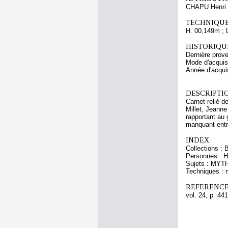
CHAPU Henri 
TECHNIQUE
H. 00,149m ; 
HISTORIQUE
Dernière prov
Mode d'acquisi
Année d'acquis
DESCRIPTIO
Carnet relié d
Millet, Jeanne
rapportant au 
manquant entre
INDEX :
Collections : 
Personnes : H
Sujets : MYT
Techniques : 
REFERENCE
vol. 24, p. 441