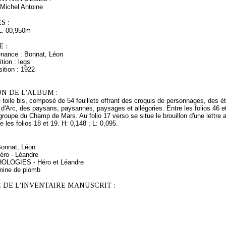
Michel Antoine
S :
L. 00,950m
 :
enance : Bonnat, Léon
tion : legs
ition : 1922
N DE L'ALBUM :
e toile bis, composé de 54 feuillets offrant des croquis de personnages, des
 d'Arc, des paysans, paysannes, paysages et allégories. Entre les folios 46 
groupe du Champ de Mars. Au folio 17 verso se situe le brouillon d'une lettre a
 les folios 18 et 19. H: 0,148 ; L: 0,095.
Bonnat, Léon
éro - Léandre
HOLOGIES - Héro et Léandre
mine de plomb
 DE L'INVENTAIRE MANUSCRIT :