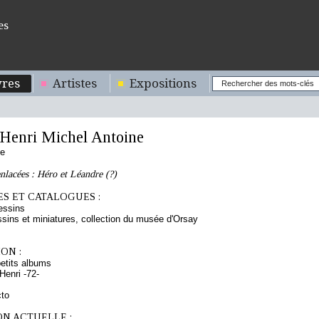
es
res
Artistes
Expositions
enri Michel Antoine
se
nlacées : Héro et Léandre (?)
S ET CATALOGUES :
essins
sins et miniatures, collection du musée d'Orsay
ON :
etits albums
enri -72-
cto
ON ACTUELLE :