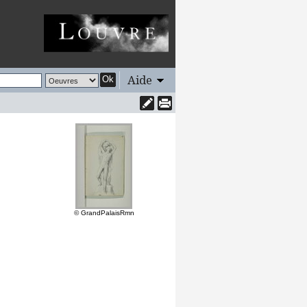
Aide
Ok
© GrandPalaisRmn