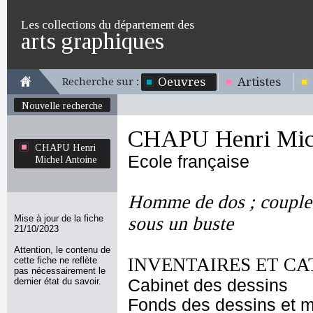
Les collections du département des
arts graphiques
Oeuvres
Artistes
Recherche sur :
Nouvelle recherche
CHAPU Henri Mich
CHAPU Henri
Ecole française
Michel Antoine
Homme de dos ; couple 
Mise à jour de la fiche
sous un buste
21/10/2023
Attention, le contenu de
INVENTAIRES ET CA
cette fiche ne reflète
pas nécessairement le
dernier état du savoir.
Cabinet des dessins
Fonds des dessins et m