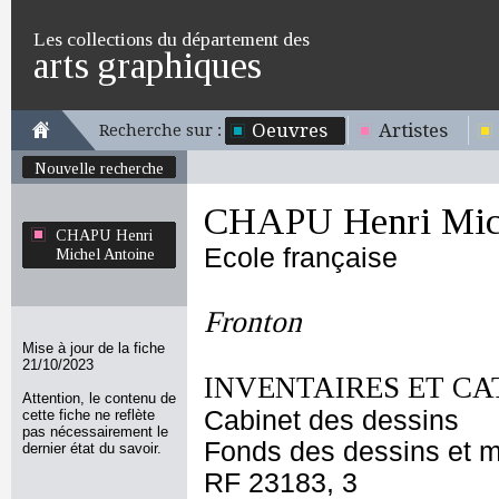
Les collections du département des
arts graphiques
Oeuvres
Artistes
Recherche sur :
Nouvelle recherche
CHAPU Henri Mich
CHAPU Henri
Ecole française
Michel Antoine
Fronton
Mise à jour de la fiche
21/10/2023
INVENTAIRES ET CA
Attention, le contenu de
Cabinet des dessins
cette fiche ne reflète
pas nécessairement le
Fonds des dessins et m
dernier état du savoir.
RF 23183, 3