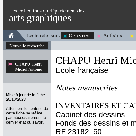
Les collections du département des
arts graphiques
Oeuvres
Artistes
Recherche sur :
Nouvelle recherche
CHAPU Henri Mich
CHAPU Henri
Ecole française
Michel Antoine
Notes manuscrites
Mise à jour de la fiche
20/10/2023
INVENTAIRES ET CA
Attention, le contenu de
Cabinet des dessins
cette fiche ne reflète
pas nécessairement le
Fonds des dessins et m
dernier état du savoir.
RF 23182, 60