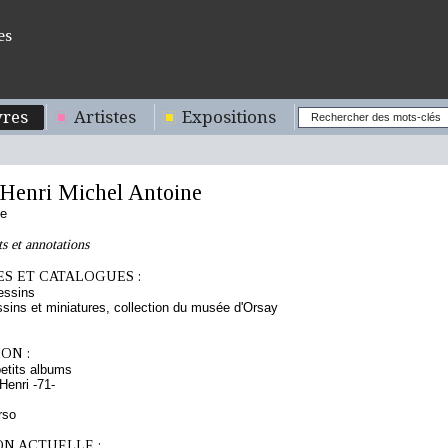
es
res
Artistes
Expositions
enri Michel Antoine
se
ts et annotations
S ET CATALOGUES :
essins
sins et miniatures, collection du musée d'Orsay
ON :
etits albums
enri -71-
rso
ON ACTUELLE :