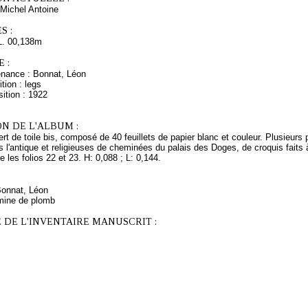
Michel Antoine
S :
L. 00,138m
 :
enance : Bonnat, Léon
tion : legs
ition : 1922
N DE L'ALBUM :
rt de toile bis, composé de 40 feuillets de papier blanc et couleur. Plusieurs p
s l'antique et religieuses de cheminées du palais des Doges, de croquis faits à
 les folios 22 et 23. H: 0,088 ; L: 0,144.
Bonnat, Léon
mine de plomb
 DE L'INVENTAIRE MANUSCRIT :