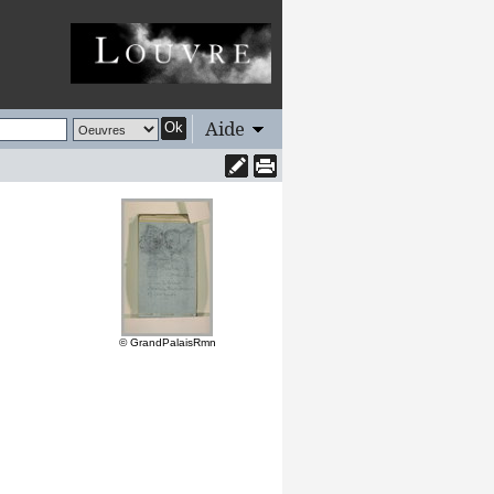
Aide
Ok
© GrandPalaisRmn