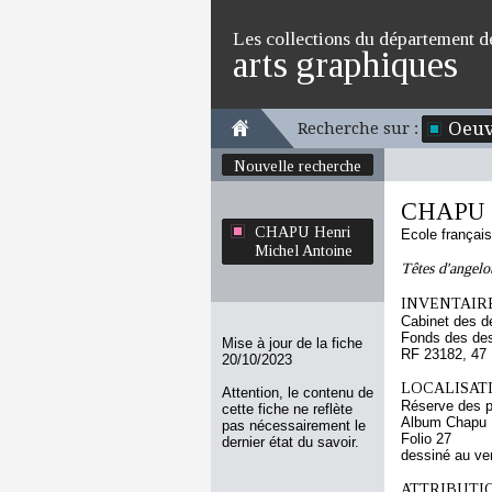
Les collections du département d
arts graphiques
Oeuv
Recherche sur :
Nouvelle recherche
CHAPU H
CHAPU Henri
Ecole françai
Michel Antoine
Têtes d'angelo
INVENTAIRE
Cabinet des d
Fonds des des
Mise à jour de la fiche
RF 23182, 47
20/10/2023
LOCALISATI
Attention, le contenu de
Réserve des p
cette fiche ne reflète
Album Chapu H
pas nécessairement le
Folio 27
dernier état du savoir.
dessiné au ve
ATTRIBUTI