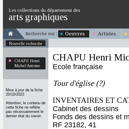
Les collections du département des
arts graphiques
Oeuvres
Artistes
Recherche sur :
Nouvelle recherche
CHAPU Henri Mich
CHAPU Henri
Ecole française
Michel Antoine
Tour d'église (?)
Mise à jour de la fiche
20/10/2023
INVENTAIRES ET CA
Attention, le contenu de
Cabinet des dessins
cette fiche ne reflète
pas nécessairement le
Fonds des dessins et m
dernier état du savoir.
RF 23182, 41