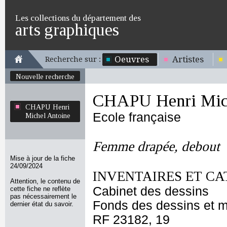
Les collections du département des
arts graphiques
Oeuvres
Artistes
Recherche sur :
Nouvelle recherche
CHAPU Henri Mich
CHAPU Henri
Ecole française
Michel Antoine
Femme drapée, debout
Mise à jour de la fiche
24/09/2024
INVENTAIRES ET CA
Attention, le contenu de
Cabinet des dessins
cette fiche ne reflète
pas nécessairement le
Fonds des dessins et m
dernier état du savoir.
RF 23182, 19