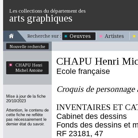
Les collections du département des
arts graphiques
Oeuvres
Artistes
Recherche sur :
Nouvelle recherche
CHAPU Henri Mich
CHAPU Henri
Ecole française
Michel Antoine
Croquis de personnage 
Mise à jour de la fiche
20/10/2023
INVENTAIRES ET CA
Attention, le contenu de
Cabinet des dessins
cette fiche ne reflète
pas nécessairement le
Fonds des dessins et m
dernier état du savoir.
RF 23181, 47