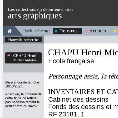
Les collections du département des
arts graphiques
Oeuvres
Artistes
Recherche sur :
Nouvelle recherche
CHAPU Henri Mich
CHAPU Henri
Ecole française
Michel Antoine
Personnage assis, la têt
Mise à jour de la fiche
20/10/2023
INVENTAIRES ET CA
Attention, le contenu de
Cabinet des dessins
cette fiche ne reflète
pas nécessairement le
Fonds des dessins et m
dernier état du savoir.
RF 23181, 1