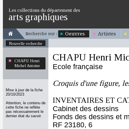
Les collections du département des
arts graphiques
Oeuvres
Artistes
Recherche sur :
Nouvelle recherche
CHAPU Henri Mich
CHAPU Henri
Ecole française
Michel Antoine
Croquis d'une figure, le
Mise à jour de la fiche
20/10/2023
INVENTAIRES ET CA
Attention, le contenu de
Cabinet des dessins
cette fiche ne reflète
pas nécessairement le
Fonds des dessins et m
dernier état du savoir.
RF 23180, 6