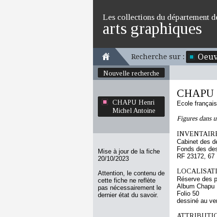
Les collections du département d
arts graphiques
Oeuv
Recherche sur :
Nouvelle recherche
CHAPU H
CHAPU Henri
Ecole françai
Michel Antoine
Figures dans 
INVENTAIRE
Cabinet des d
Fonds des des
Mise à jour de la fiche
RF 23172, 67
20/10/2023
LOCALISATI
Attention, le contenu de
Réserve des p
cette fiche ne reflète
Album Chapu H
pas nécessairement le
Folio 50
dernier état du savoir.
dessiné au ve
ATTRIBUTI