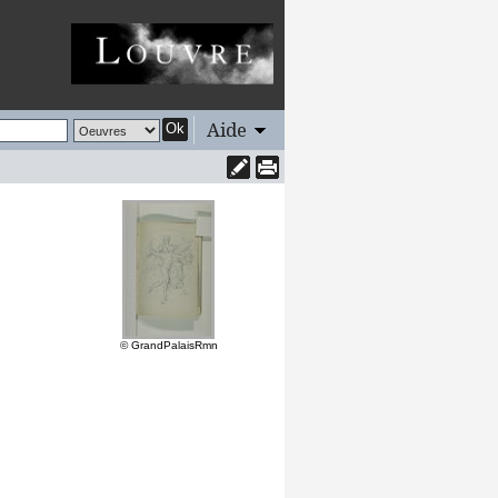
Aide
Ok
© GrandPalaisRmn