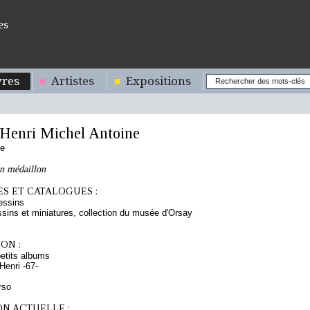
es
res
Artistes
Expositions
enri Michel Antoine
se
un médaillon
S ET CATALOGUES :
essins
sins et miniatures, collection du musée d'Orsay
ON :
etits albums
enri -67-
rso
ON ACTUELLE :