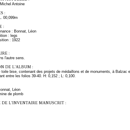
Michel Antoine
S :
L. 00,099m
 :
enance : Bonnat, Léon
tion : legs
ition : 1922
RE :
ns l'autre sens.
N DE L'ALBUM :
e toile bise, contenant des projets de médaillons et de monuments, à Balzac et
ant entre les folios 39-40. H: 0,152 ; L: 0,100.
Bonnat, Léon
mine de plomb
 DE L'INVENTAIRE MANUSCRIT :