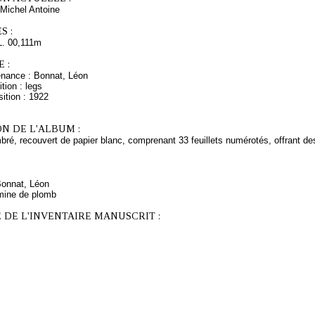
Michel Antoine
S :
L. 00,111m
 :
enance : Bonnat, Léon
tion : legs
ition : 1922
N DE L'ALBUM :
é, recouvert de papier blanc, comprenant 33 feuillets numérotés, offrant des 
Bonnat, Léon
mine de plomb
 DE L'INVENTAIRE MANUSCRIT :