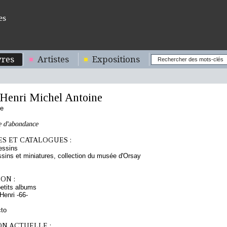
es
res
Artistes
Expositions
enri Michel Antoine
se
e d'abondance
S ET CATALOGUES :
essins
sins et miniatures, collection du musée d'Orsay
ON :
etits albums
enri -66-
cto
ON ACTUELLE :