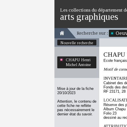
Les collections du département d
arts graphiques
Oeuv
Recherche sur :
Nouvelle recherche
CHAPU H
CHAPU Henri
Ecole françai
Michel Antoine
Motif de corn
INVENTAIRE
Cabinet des d
Fonds des des
Mise à jour de la fiche
RF 23171, 28
20/10/2023
LOCALISATI
Attention, le contenu de
Réserve des p
cette fiche ne reflète
Album Chapu H
pas nécessairement le
Folio 23
dernier état du savoir.
dessiné au re
ATTRIBUTI