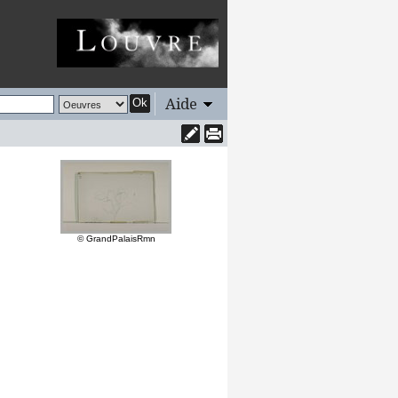
Aide
Ok
© GrandPalaisRmn