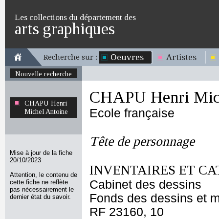
Les collections du département des
arts graphiques
Oeuvres
Artistes
Recherche sur :
Nouvelle recherche
CHAPU Henri Mich
CHAPU Henri
Ecole française
Michel Antoine
Tête de personnage
Mise à jour de la fiche
20/10/2023
INVENTAIRES ET CA
Attention, le contenu de
Cabinet des dessins
cette fiche ne reflète
pas nécessairement le
Fonds des dessins et m
dernier état du savoir.
RF 23160, 10