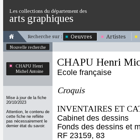
Les collections du département des
arts graphiques
Oeuvres
Artistes
Recherche sur :
Nouvelle recherche
CHAPU Henri Mich
CHAPU Henri
Ecole française
Michel Antoine
Croquis
Mise à jour de la fiche
20/10/2023
INVENTAIRES ET CA
Attention, le contenu de
Cabinet des dessins
cette fiche ne reflète
pas nécessairement le
Fonds des dessins et m
dernier état du savoir.
RF 23159, 83