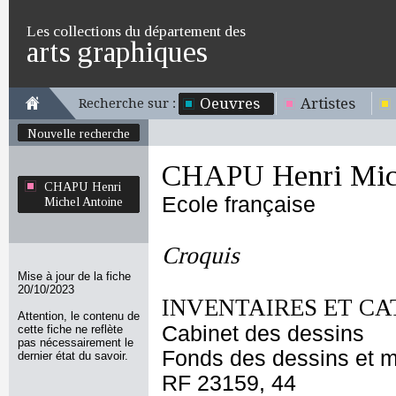
Les collections du département des
arts graphiques
Oeuvres
Artistes
Recherche sur :
Nouvelle recherche
CHAPU Henri Mich
CHAPU Henri
Ecole française
Michel Antoine
Croquis
Mise à jour de la fiche
20/10/2023
INVENTAIRES ET CA
Attention, le contenu de
Cabinet des dessins
cette fiche ne reflète
pas nécessairement le
Fonds des dessins et m
dernier état du savoir.
RF 23159, 44