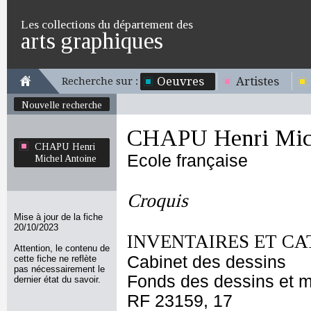
Les collections du département des
arts graphiques
Oeuvres
Artistes
Recherche sur :
Nouvelle recherche
CHAPU Henri Mich
CHAPU Henri
Ecole française
Michel Antoine
Croquis
Mise à jour de la fiche
20/10/2023
INVENTAIRES ET CA
Attention, le contenu de
Cabinet des dessins
cette fiche ne reflète
pas nécessairement le
Fonds des dessins et m
dernier état du savoir.
RF 23159, 17