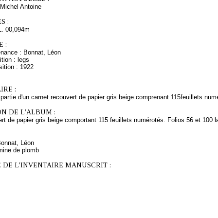
Michel Antoine
S :
L. 00,094m
 :
enance : Bonnat, Léon
tion : legs
ition : 1922
RE :
 partie d'un carnet recouvert de papier gris beige comprenant 115feuillets num
N DE L'ALBUM :
t de papier gris beige comportant 115 feuillets numérotés. Folios 56 et 100 l
Bonnat, Léon
mine de plomb
 DE L'INVENTAIRE MANUSCRIT :