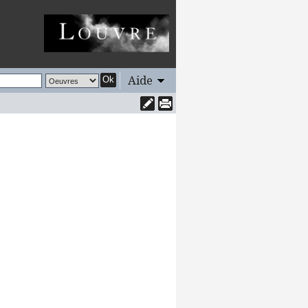
Aide
Ok