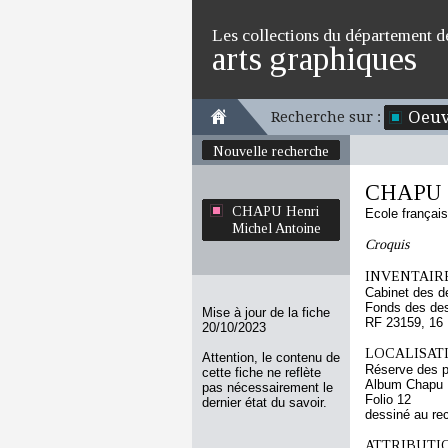
Les collections du département d
arts graphiques
Oeuv
Recherche sur :
Nouvelle recherche
CHAPU H
CHAPU Henri
Ecole françai
Michel Antoine
Croquis
INVENTAIRE
Cabinet des d
Fonds des des
Mise à jour de la fiche
RF 23159, 16
20/10/2023
LOCALISATI
Attention, le contenu de
Réserve des p
cette fiche ne reflète
Album Chapu H
pas nécessairement le
Folio 12
dernier état du savoir.
dessiné au re
ATTRIBUTI