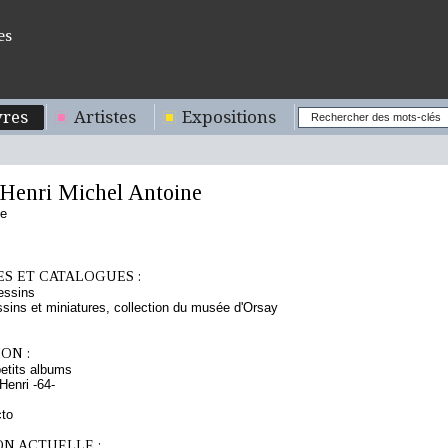
es
res
Artistes
Expositions
enri Michel Antoine
se
S ET CATALOGUES :
essins
sins et miniatures, collection du musée d'Orsay
ON :
etits albums
enri -64-
cto
ON ACTUELLE :