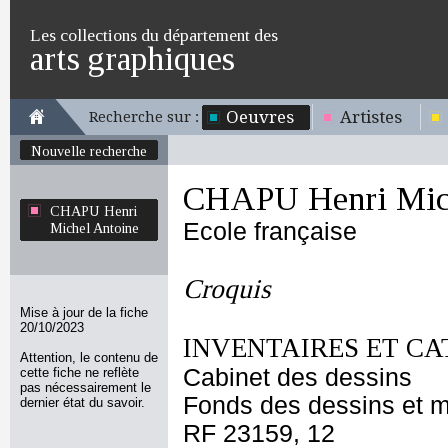
Les collections du département des
arts graphiques
Oeuvres
Artistes
Recherche sur :
Nouvelle recherche
CHAPU Henri Mich
CHAPU Henri
Ecole française
Michel Antoine
Croquis
Mise à jour de la fiche
20/10/2023
INVENTAIRES ET CA
Attention, le contenu de
Cabinet des dessins
cette fiche ne reflète
pas nécessairement le
Fonds des dessins et m
dernier état du savoir.
RF 23159, 12