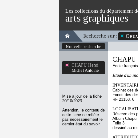
Les collections du département d
arts graphiques
Oeuv
Recherche sur :
Nouvelle recherche
CHAPU H
CHAPU Henri
Ecole françai
Michel Antoine
Etude d'un mo
INVENTAIRE
Cabinet des d
Fonds des des
Mise à jour de la fiche
RF 23158, 6
20/10/2023
LOCALISATI
Attention, le contenu de
Réserve des p
cette fiche ne reflète
Album Chapu H
pas nécessairement le
Folio 3
dernier état du savoir.
dessiné au re
ATTRIBUTI