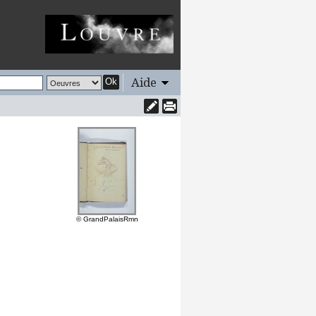
Aide
Ok
© GrandPalaisRmn