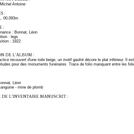
Michel Antoine
S :
L. 00,093m
 :
enance : Bonnat, Léon
tion : legs
ition : 1922
N DE L'ALBUM :
tice recouvert d'une toile beige, un motif gaufré décore le plat inférieur. Il es
tudes pour des monuments funéraires. Trace de folio manquant entre les folios
Bonnat, Léon
sanguine - mine de plomb
 DE L'INVENTAIRE MANUSCRIT :