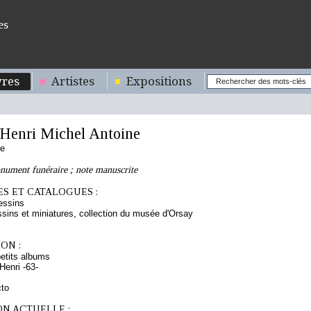
es
res
Artistes
Expositions
enri Michel Antoine
se
nument funéraire ; note manuscrite
S ET CATALOGUES :
essins
sins et miniatures, collection du musée d'Orsay
ON :
etits albums
enri -63-
cto
ON ACTUELLE :