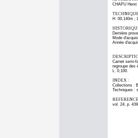
CHAPU Henri 
TECHNIQUE
H. 00,140m ; 
HISTORIQUE
Dernière prov
Mode d'acquisi
Année d'acquis
DESCRIPTIO
Carnet semi-fac
regroupe des é
L: 0,100.
INDEX :
Collections : 
Techniques : 
REFERENCE
vol. 24, p. 439