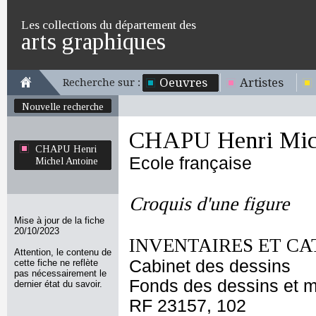
Les collections du département des
arts graphiques
Oeuvres
Artistes
Recherche sur :
Nouvelle recherche
CHAPU Henri Mich
CHAPU Henri
Ecole française
Michel Antoine
Croquis d'une figure
Mise à jour de la fiche
20/10/2023
INVENTAIRES ET CA
Attention, le contenu de
Cabinet des dessins
cette fiche ne reflète
pas nécessairement le
Fonds des dessins et m
dernier état du savoir.
RF 23157, 102