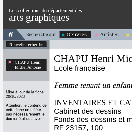
Les collections du département des
arts graphiques
Oeuvres
Artistes
Recherche sur :
Nouvelle recherche
CHAPU Henri Mich
CHAPU Henri
Ecole française
Michel Antoine
Femme tenant un enfant
Mise à jour de la fiche
20/10/2023
INVENTAIRES ET CA
Attention, le contenu de
Cabinet des dessins
cette fiche ne reflète
pas nécessairement le
Fonds des dessins et m
dernier état du savoir.
RF 23157, 100