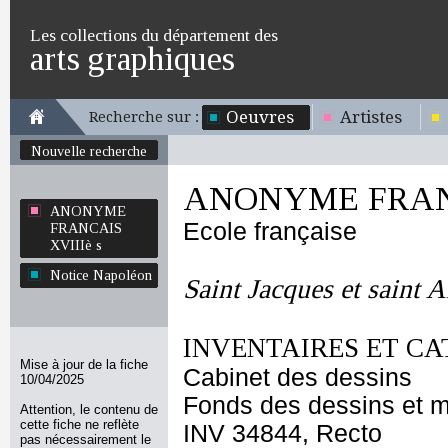
Les collections du département des
arts graphiques
Oeuvres
Artistes
Recherche sur :
Nouvelle recherche
ANONYME FRANC
ANONYME
Ecole française
FRANCAIS
XVIIIè s
Notice Napoléon
Saint Jacques et saint 
INVENTAIRES ET CA
Mise à jour de la fiche
Cabinet des dessins
10/04/2025
Fonds des dessins et m
Attention, le contenu de
cette fiche ne reflète
INV 34844, Recto
pas nécessairement le