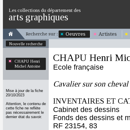
Les collections du département des
arts graphiques
Oeuvres
Artistes
Recherche sur :
Nouvelle recherche
CHAPU Henri Mich
CHAPU Henri
Ecole française
Michel Antoine
Cavalier sur son cheval
Mise à jour de la fiche
20/10/2023
INVENTAIRES ET CA
Attention, le contenu de
Cabinet des dessins
cette fiche ne reflète
pas nécessairement le
Fonds des dessins et m
dernier état du savoir.
RF 23154, 83