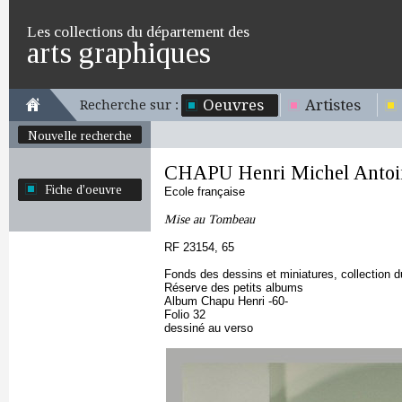
Les collections du département des
arts graphiques
Oeuvres
Artistes
Recherche sur :
Nouvelle recherche
CHAPU Henri Michel Antoi
Fiche d'oeuvre
Ecole française
Mise au Tombeau
RF 23154, 65
Fonds des dessins et miniatures, collection 
Réserve des petits albums
Album Chapu Henri -60-
Folio 32
dessiné au verso