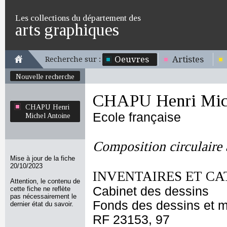
Les collections du département des
arts graphiques
Oeuvres
Artistes
Recherche sur :
Nouvelle recherche
CHAPU Henri Mich
CHAPU Henri
Ecole française
Michel Antoine
Composition circulaire 
Mise à jour de la fiche
20/10/2023
INVENTAIRES ET CA
Attention, le contenu de
Cabinet des dessins
cette fiche ne reflète
pas nécessairement le
Fonds des dessins et m
dernier état du savoir.
RF 23153, 97