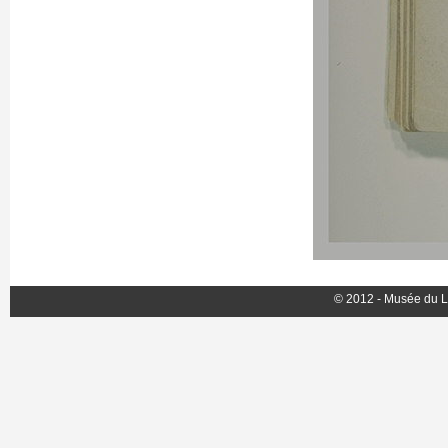
© 2012 - Musée du L