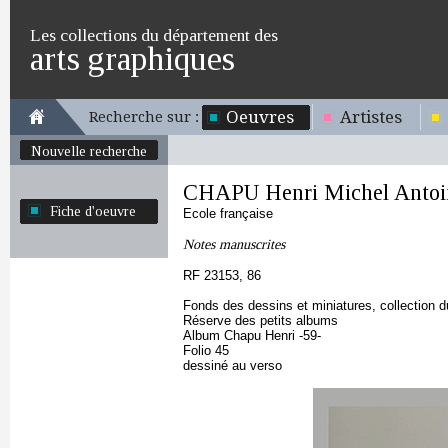
Les collections du département des
arts graphiques
Oeuvres
Artistes
Recherche sur :
Nouvelle recherche
CHAPU Henri Michel Antoi
Fiche d'oeuvre
Ecole française
Notes manuscrites
RF 23153, 86
Fonds des dessins et miniatures, collection 
Réserve des petits albums
Album Chapu Henri -59-
Folio 45
dessiné au verso