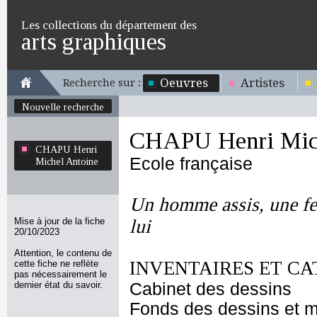
Les collections du département des
arts graphiques
Oeuvres
Artistes
Recherche sur :
Nouvelle recherche
CHAPU Henri Mich
CHAPU Henri
Ecole française
Michel Antoine
Un homme assis, une fe
Mise à jour de la fiche
lui
20/10/2023
Attention, le contenu de
INVENTAIRES ET CA
cette fiche ne reflète
pas nécessairement le
dernier état du savoir.
Cabinet des dessins
Fonds des dessins et m