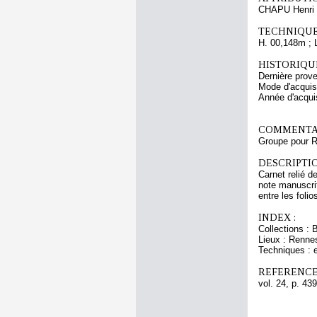
CHAPU Henri 
TECHNIQUE
H. 00,148m ; 
HISTORIQUE
Dernière prov
Mode d'acquisi
Année d'acquis
COMMENTAI
Groupe pour 
DESCRIPTIO
Carnet relié d
note manuscrit
entre les folio
INDEX :
Collections : 
Lieux : Renne
Techniques : 
REFERENCE
vol. 24, p. 439