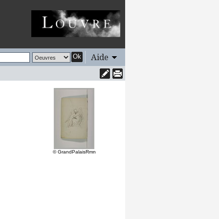
Aide
Ok
© GrandPalaisRmn