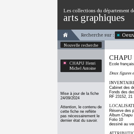
Les collections du département d
arts graphiques
Oeuv
Recherche sur :
Nouvelle recherche
CHAPU H
CHAPU Henri
Ecole françai
Michel Antoine
Deux figures e
INVENTAIRE
Cabinet des d
Fonds des des
Mise à jour de la fiche
RF 23152, 21
24/09/2024
LOCALISATI
Attention, le contenu de
Réserve des p
cette fiche ne reflète
Album Chapu H
pas nécessairement le
Folio 10
dernier état du savoir.
dessiné au ve
ATTRIBUTI