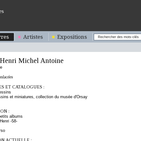
es
res
Artistes
Expositions
enri Michel Antoine
se
nlacées
S ET CATALOGUES :
essins
sins et miniatures, collection du musée d'Orsay
ON :
etits albums
enri -58-
rso
ON ACTUELLE :