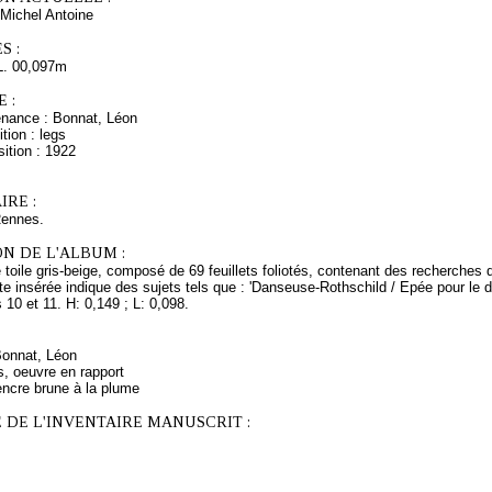
Michel Antoine
S :
L. 00,097m
 :
enance : Bonnat, Léon
tion : legs
ition : 1922
RE :
Rennes.
N DE L'ALBUM :
e toile gris-beige, composé de 69 feuillets foliotés, contenant des recherche
e insérée indique des sujets tels que : 'Danseuse-Rothschild / Epée pour le d
s 10 et 11. H: 0,149 ; L: 0,098.
Bonnat, Léon
s, oeuvre en rapport
encre brune à la plume
 DE L'INVENTAIRE MANUSCRIT :