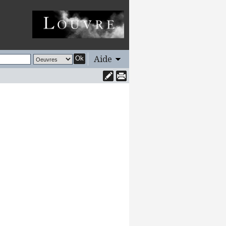
Aide
Ok