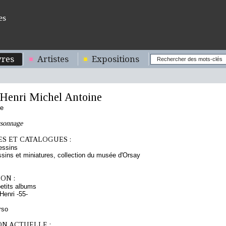
es
res
Artistes
Expositions
enri Michel Antoine
se
rsonnage
S ET CATALOGUES :
essins
sins et miniatures, collection du musée d'Orsay
ON :
etits albums
enri -55-
rso
ON ACTUELLE :