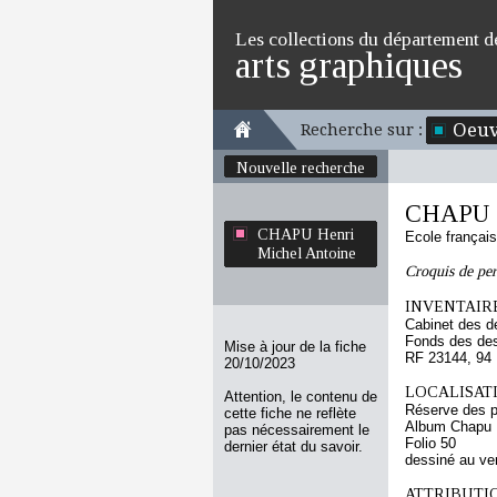
Les collections du département d
arts graphiques
Oeuv
Recherche sur :
Nouvelle recherche
CHAPU H
CHAPU Henri
Ecole françai
Michel Antoine
Croquis de pe
INVENTAIRE
Cabinet des d
Fonds des des
Mise à jour de la fiche
RF 23144, 94
20/10/2023
LOCALISATI
Attention, le contenu de
Réserve des p
cette fiche ne reflète
Album Chapu H
pas nécessairement le
Folio 50
dernier état du savoir.
dessiné au ve
ATTRIBUTI