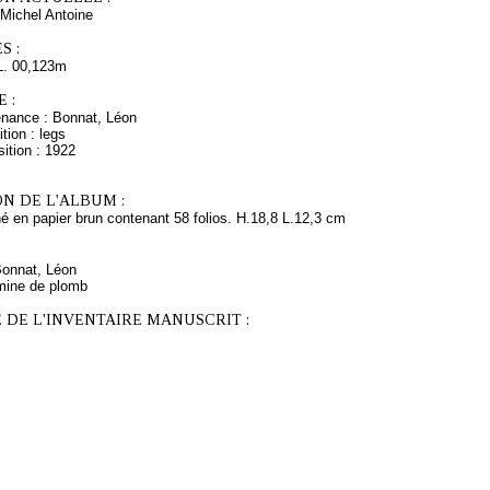
Michel Antoine
S :
L. 00,123m
 :
enance : Bonnat, Léon
tion : legs
ition : 1922
N DE L'ALBUM :
é en papier brun contenant 58 folios. H.18,8 L.12,3 cm
Bonnat, Léon
mine de plomb
 DE L'INVENTAIRE MANUSCRIT :