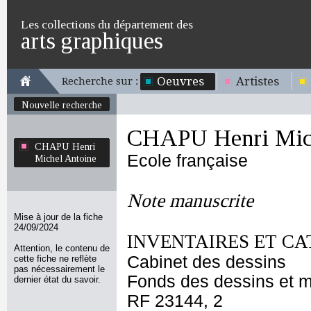
Les collections du département des
arts graphiques
Oeuvres
Artistes
Recherche sur :
Nouvelle recherche
CHAPU Henri Mich
CHAPU Henri
Ecole française
Michel Antoine
Note manuscrite
Mise à jour de la fiche
24/09/2024
INVENTAIRES ET CA
Attention, le contenu de
Cabinet des dessins
cette fiche ne reflète
pas nécessairement le
Fonds des dessins et m
dernier état du savoir.
RF 23144, 2