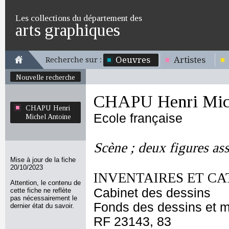
Les collections du département des
arts graphiques
Oeuvres
Artistes
Recherche sur :
Nouvelle recherche
CHAPU Henri Mich
CHAPU Henri
Ecole française
Michel Antoine
Scène ; deux figures assi
Mise à jour de la fiche
20/10/2023
INVENTAIRES ET CA
Attention, le contenu de
Cabinet des dessins
cette fiche ne reflète
pas nécessairement le
Fonds des dessins et m
dernier état du savoir.
RF 23143, 83