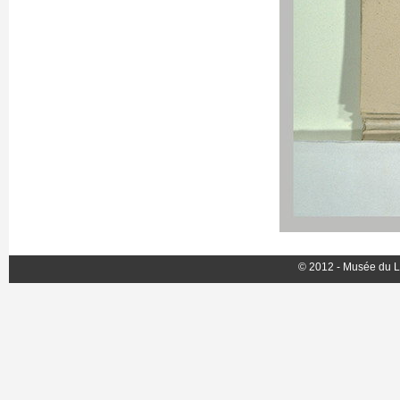
© 2012 - Musée du L